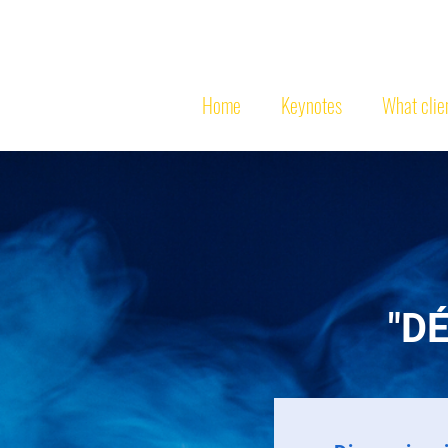
MICHEL
PO
Home
Keynotes
What clie
"D