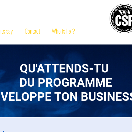
ULAERT
CSP
®
nts say
Contact
Who is he ?
QU'ATTENDS-TU
DU PROGRAMME
ÉVELOPPE TON BUSINESS